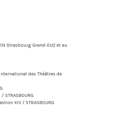
CDN Strasbourg Grand-Est) et au
International des Théâtres de
RG
iel / STRASBOURG
 Bastion XIV / STRASBOURG