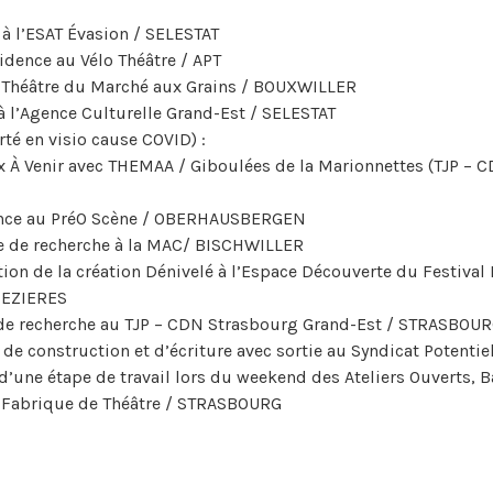
à l’ESAT Évasion / SELESTAT
idence au Vélo Théâtre / APT
 Théâtre du Marché aux Grains / BOUXWILLER
à l’Agence Culturelle Grand-Est / SELESTAT
té en visio cause COVID) :
ux À Venir avec THEMAA / Giboulées de la Marionnettes (TJP – 
nce au PréO Scène / OBERHAUSBERGEN
e de recherche à la MAC/ BISCHWILLER
tion de la création Dénivelé à l’Espace Découverte du Festival 
MEZIERES
de recherche au TJP – CDN Strasbourg Grand-Est / STRASBOU
 de construction et d’écriture avec sortie au Syndicat Potent
 d’une étape de travail lors du weekend des Ateliers Ouverts,
a Fabrique de Théâtre / STRASBOURG